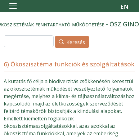
Ugrás a tartalomra
EN
koszisztémák fenntartható működtetése - ÖSZ GIN
Keresés
Keresés
6) Ökoszisztéma funkciók és szolgáltatások
A kutatás fő célja a biodiverzitás csökkenésén keresztül
az ökoszisztémák működését veszélyeztető folyamatok
megértése, melyhez a klíma- és tájhasználatváltozáshoz
kapcsolódó, majd az életközösségek szerveződését
feltáró témakörök biztosítják a kiindulási alapokat.
Emellett kiemelten foglalkozik
ökoszisztémaszolgáltatásokkal, azaz azokkal az
ökoszisztéma funkciókkal, amelyek az emberiség