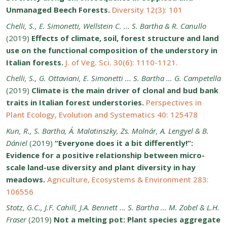
Unmanaged Beech Forests.
Diversity 12(3): 101
Chelli, S., E. Simonetti, Wellstein C. ... S. Bartha & R. Canullo
(2019)
Effects of climate, soil, forest structure and land
use on the functional composition of the understory in
Italian forests.
J. of Veg. Sci. 30(6): 1110-1121.
Chelli, S., G. Ottaviani, E. Simonetti ... S. Bartha ... G. Campetella
(2019)
Climate is the main driver of clonal and bud bank
traits in Italian forest understories.
Perspectives in
Plant Ecology, Evolution and Systematics 40: 125478
Kun, R., S. Bartha, Á. Malatinszky, Zs. Molnár, A. Lengyel & B.
Dániel
(2019)
“Everyone does it a bit differently!”:
Evidence for a positive relationship between micro-
scale land-use diversity and plant diversity in hay
meadows.
Agriculture, Ecosystems & Environment 283:
106556
Stotz, G.C., J.F. Cahill, J.A. Bennett ... S. Bartha ... M. Zobel & L.H.
Fraser
(2019)
Not a melting pot: Plant species aggregate