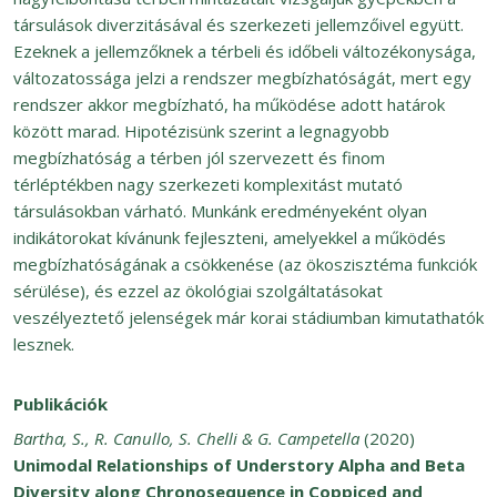
társulások diverzitásával és szerkezeti jellemzőivel együtt.
Ezeknek a jellemzőknek a térbeli és időbeli változékonysága,
változatossága jelzi a rendszer megbízhatóságát, mert egy
rendszer akkor megbízható, ha működése adott határok
között marad. Hipotézisünk szerint a legnagyobb
megbízhatóság a térben jól szervezett és finom
térléptékben nagy szerkezeti komplexitást mutató
társulásokban várható. Munkánk eredményeként olyan
indikátorokat kívánunk fejleszteni, amelyekkel a működés
megbízhatóságának a csökkenése (az ökoszisztéma funkciók
sérülése), és ezzel az ökológiai szolgáltatásokat
veszélyeztető jelenségek már korai stádiumban kimutathatók
lesznek.
Publikációk
Bartha, S., R. Canullo, S. Chelli & G. Campetella
(2020)
Unimodal Relationships of Understory Alpha and Beta
Diversity along Chronosequence in Coppiced and