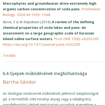
Macrophytes and groundwater drive extremely high
organic carbon concentration of soda pans.
Freshwater
Biology. 2020 65:1555–1568.
Boros, E & M Kolpakova
(2018)
A review of the defining
chemical properties of soda lakes and pans: An
assessment on a large geographic scale of Eurasian
inland saline surface waters.
PLoS ONE 13(8): e0202205.
https://doi.org/10.1371/journal.pone.0202205
(6.3 Tájhasználat, diverzitás és ökoszisztéma funkci
Tovább
6.4 Gyepek működésének megbízhatósága
Bartha Sándor
Az ökológiai rendszerek működését jellemző tulajdonságok
(pl. a termelődő zöld növényi anyag vagy a talajlégzés)
nagyfelbontású térbeli mintázatait vizsgáljuk gyepekben a