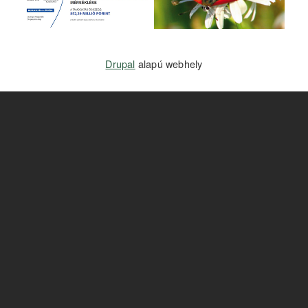
Drupal
alapú webhely