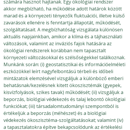
számára hasznot hajtanak. Egy ökológiai rendszer
akkor megbízható, ha működése adott határok között
marad és a környezeti tényezők fluktuációi, illetve külső
zavarások ellenére is fenntartja állapotát, működését,
szolgáltatásait. A megbízhatóság vizsgálata különösen
aktuális napjainkban, amikor a klíma és a tájhasználati
változások, valamint az inváziós fajok hatására az
ökológiai rendszerek korábban nem tapasztalt
környezeti változásokkal és szélsőségekkel találkoznak.
Munkánk során: (i) geostatisztikai és információelméleti
eszközökkel leírt nagyfelbontású térbeli és időbeli
mintázatok elemzésével vizsgáljuk a különböző emberi
behatásnak/kezelésnek kitett ökoszisztémák (gyepek,
kisvízfolyások, szikes tavak) működését; (ii) vizsgáljuk a
beporzás, biológiai védekezés és talaj lebontó ökológiai
funkciókat; (iii) társadalomtudományi szempontból is
értékeljük a beporzás (méhészet) és a biológiai
védekezés ökoszisztéma-szolgáltatásokat; valamint (iv)
a tapasztalatokra építve bekapcsolódunk az értékelési