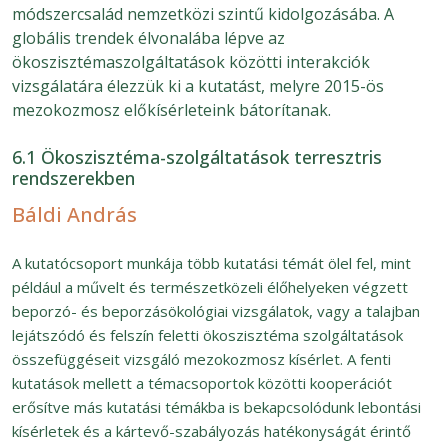
módszercsalád nemzetközi szintű kidolgozásába. A
globális trendek élvonalába lépve az
ökoszisztémaszolgáltatások közötti interakciók
vizsgálatára élezzük ki a kutatást, melyre 2015-ös
mezokozmosz előkísérleteink bátorítanak.
6.1 Ökoszisztéma-szolgáltatások terresztris
rendszerekben
Báldi András
A kutatócsoport munkája több kutatási témát ölel fel, mint
például a művelt és természetközeli élőhelyeken végzett
beporzó- és beporzásökológiai vizsgálatok, vagy a talajban
lejátszódó és felszín feletti ökoszisztéma szolgáltatások
összefüggéseit vizsgáló mezokozmosz kísérlet. A fenti
kutatások mellett a témacsoportok közötti kooperációt
erősítve más kutatási témákba is bekapcsolódunk lebontási
kísérletek és a kártevő-szabályozás hatékonyságát érintő