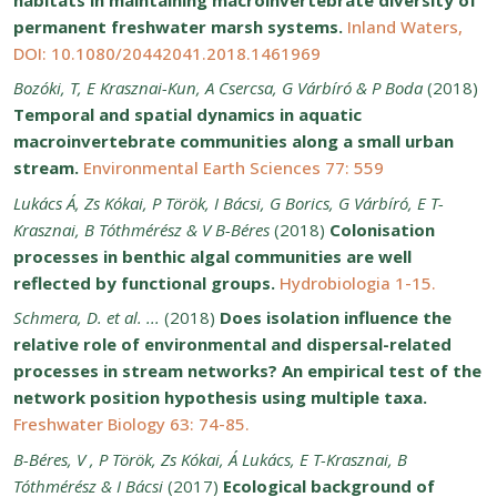
permanent freshwater marsh systems.
Inland Waters,
DOI: 10.1080/20442041.2018.1461969
Bozóki, T, E Krasznai-Kun, A Csercsa, G Várbíró & P Boda
(2018)
Temporal and spatial dynamics in aquatic
macroinvertebrate communities along a small urban
stream.
Environmental Earth Sciences 77: 559
Lukács Á, Zs Kókai, P Török, I Bácsi, G Borics, G Várbíró, E T-
Krasznai, B Tóthmérész & V B-Béres
(2018)
Colonisation
processes in benthic algal communities are well
reflected by functional groups.
Hydrobiologia 1-15.
Schmera, D. et al. ...
(2018)
Does isolation influence the
relative role of environmental and dispersal-related
processes in stream networks? An empirical test of the
network position hypothesis using multiple taxa.
Freshwater Biology 63: 74-85.
B-Béres, V , P Török, Zs Kókai, Á Lukács, E T-Krasznai, B
Tóthmérész & I Bácsi
(2017)
Ecological background of