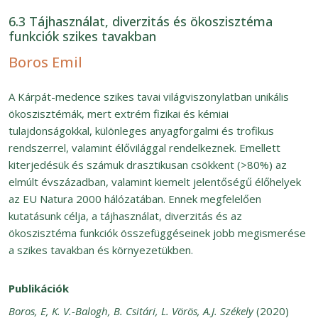
6.3 Tájhasználat, diverzitás és ökoszisztéma
funkciók szikes tavakban
Boros Emil
A Kárpát-medence szikes tavai világviszonylatban unikális
ökoszisztémák, mert extrém fizikai és kémiai
tulajdonságokkal, különleges anyagforgalmi és trofikus
rendszerrel, valamint élővilággal rendelkeznek. Emellett
kiterjedésük és számuk drasztikusan csökkent (>80%) az
elmúlt évszázadban, valamint kiemelt jelentőségű élőhelyek
az EU Natura 2000 hálózatában. Ennek megfelelően
kutatásunk célja, a tájhasználat, diverzitás és az
ökoszisztéma funkciók összefüggéseinek jobb megismerése
a szikes tavakban és környezetükben.
Publikációk
Boros, E, K. V.-Balogh, B. Csitári, L. Vörös, A.J. Székely
(2020)