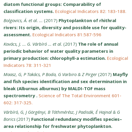
diatom functional groups: Comparability of
classification systems.
Ecological Indicators 82: 183-188.
Bolgovics, Á. et al. ...
(2017)
Phytoplankton of rhithral
rivers: Its origin, diversity and possible use for quality-
assessment.
Ecological Indicators 81:587-596
Kovács, J. ... G. Várbíró ... et al.
(2017)
The role of annual
periodic behavior of water quality parameters in
primary production: chlorophyll-a estimation.
Ecological
Indicators 78: 311-321
Maasz, G, P Takács, P Boda, G Varbiro & Z Pirger
(2017)
Mayfly
and fish species identification and sex determination in
bleak (Alburnus alburnus) by MALDI-TOF mass
spectrometry .
Science of The Total Environment 601-
602: 317-325.
Várbíró, G, J Görgényi, B Tóthmérész, J Padisák, É Hajnal & G
Borics
(2017)
Functional redundancy modifies species–
area relationship for freshwater phytoplankton.