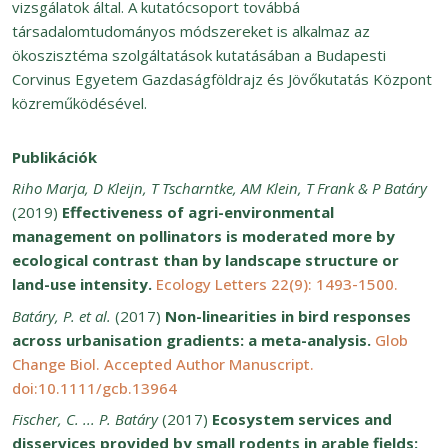
vizsgálatok által. A kutatócsoport továbbá
társadalomtudományos módszereket is alkalmaz az
ökoszisztéma szolgáltatások kutatásában a Budapesti
Corvinus Egyetem Gazdaságföldrajz és Jövőkutatás Központ
közreműködésével.
Publikációk
Riho Marja, D Kleijn, T Tscharntke, AM Klein, T Frank & P Batáry
(2019)
Effectiveness of agri-environmental
management on pollinators is moderated more by
ecological contrast than by landscape structure or
land-use intensity.
Ecology Letters 22(9): 1493-1500.
Batáry, P. et al.
(2017)
Non-linearities in bird responses
across urbanisation gradients: a meta-analysis.
Glob
Change Biol. Accepted Author Manuscript.
doi:10.1111/gcb.13964
Fischer, C. ... P. Batáry
(2017)
Ecosystem services and
disservices provided by small rodents in arable fields: