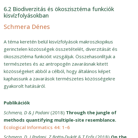
6.2 Biodiverzitás és ökoszisztéma funkciók
kisvízfolyásokban
Schmera Dénes
A téma keretén belül kisvízfolyások makroszkopikus
gerinctelen közösségek összetételét, diverzitását és
ökoszisztéma funkcióit vizsgáljuk. Összehasonlítjuk a
természetes és az antropogén zavarásnak kitett
közösségeket abból a célból, hogy általános képet
kaphassunk a zavarások természetes közösségekre
gyakorolt hatásáról.
Publikációk
Schmera, D & J Podani
(2018)
Through the jungle of
methods quantifying multiple-site resemblance.
Ecological Informatics 44: 1–6
Schmera, D, J Podani, Z Botta-Dukát & T Erős
(2018)
On the