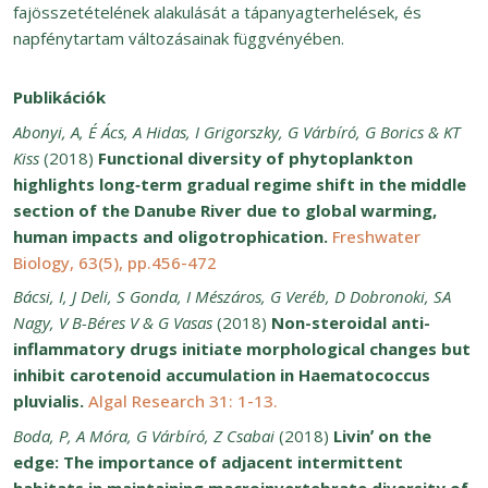
fajösszetételének alakulását a tápanyagterhelések, és
napfénytartam változásainak függvényében.
Publikációk
Abonyi, A, É Ács, A Hidas, I Grigorszky, G Várbíró, G Borics & KT
Kiss
(2018)
Functional diversity of phytoplankton
highlights long‐term gradual regime shift in the middle
section of the Danube River due to global warming,
human impacts and oligotrophication.
Freshwater
Biology, 63(5), pp.456-472
Bácsi, I, J Deli, S Gonda, I Mészáros, G Veréb, D Dobronoki, SA
Nagy, V B-Béres V & G Vasas
(2018)
Non-steroidal anti-
inflammatory drugs initiate morphological changes but
inhibit carotenoid accumulation in Haematococcus
pluvialis.
Algal Research 31: 1-13.
Boda, P, A Móra, G Várbíró, Z Csabai
(2018)
Livinʼ on the
edge: The importance of adjacent intermittent
habitats in maintaining macroinvertebrate diversity of