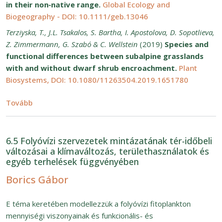
in their non‐native range.
Global Ecology and
Biogeography - DOI: 10.1111/geb.13046
Terziyska, T., J.L. Tsakalos, S. Bartha, I. Apostolova, D. Sopotlieva,
Z. Zimmermann, G. Szabó & C. Wellstein
(2019)
Species and
functional differences between subalpine grasslands
with and without dwarf shrub encroachment.
Plant
Biosystems, DOI: 10.1080/11263504.2019.1651780
(6.4 Gyepek működésének megbízhatósága)
Tovább
6.5 Folyóvízi szervezetek mintázatának tér-időbeli
változásai a klímaváltozás, területhasználatok és
egyéb terhelések függvényében
Borics Gábor
E téma keretében modellezzük a folyóvízi fitoplankton
mennyiségi viszonyainak és funkcionális- és