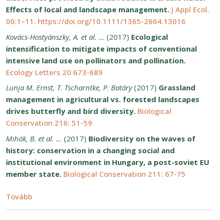
Effects of local and landscape management.
J Appl Ecol.
00:1–11. https://doi.org/10.1111/1365-2664.13016
Kovács-Hostyánszky, A. et al. ...
(2017)
Ecological
intensification to mitigate impacts of conventional
intensive land use on pollinators and pollination.
Ecology Letters 20:673-689
Lunja M. Ernst, T. Tscharntke, P. Batáry
(2017)
Grassland
management in agricultural vs. forested landscapes
drives butterfly and bird diversity.
Biological
Conservation 216: 51-59
Mihók, B. et al. ...
(2017)
Biodiversity on the waves of
history: conservation in a changing social and
institutional environment in Hungary, a post-soviet EU
member state.
Biological Conservation 211: 67-75
(6.1 Ökoszisztéma-szolgáltatások terresztris rendsz
Tovább