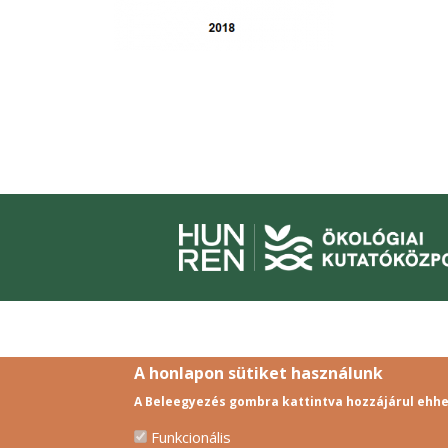
A honlapon sütiket használunk
A Beleegyezés gombra kattintva hozzájárul ehhe
Funkcionális