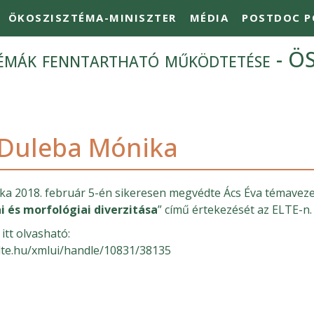
ÖKOSZISZTÉMA-MINISZTER
MÉDIA
POSTDOC P
témák fenntartható működtetése - 
 Duleba Mónika
a 2018. február 5-én sikeresen megvédte Ács Éva témavezet
i és morfológiai diverzitása
” című értekezését az ELTE-n.
itt olvasható:
.elte.hu/xmlui/handle/10831/38135