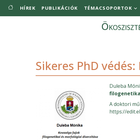
Main menu
Ugrás a tartalomra
HÍREK
PUBLIKÁCIÓK
TÉMACSOPORTOK
Ökoszisz
Sikeres PhD védés:
Duleba Mónik
filogenetika
A doktori mű 
https://edit