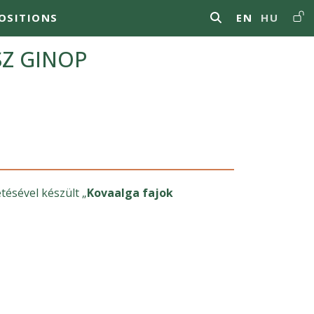
Us
OSITIONS
EN
HU
ÖSZ GINOP
ésével készült „
Kovaalga fajok