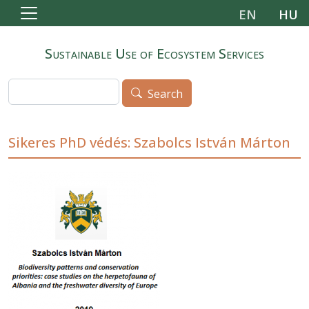
Skip to main content
EN
HU
Sustainable Use of Ecosystem Services
Search
Search
Sikeres PhD védés: Szabolcs István Márton